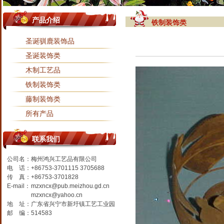
产品介绍
铁制装饰类
圣诞驯鹿装饰品
圣诞装饰类
木制工艺品
铁制装饰类
藤制装饰类
所有产品
联系我们
公司名：
梅州鸿兴工艺品有限公司
电 话：
+86753-3701115 3705688
传 真：
+86753-3701828
E-mail：
mzxncx@pub.meizhou.gd.cn
mzxncx@yahoo.cn
地 址：
广东省兴宁市新圩镇工艺工业园
邮 编：
514583